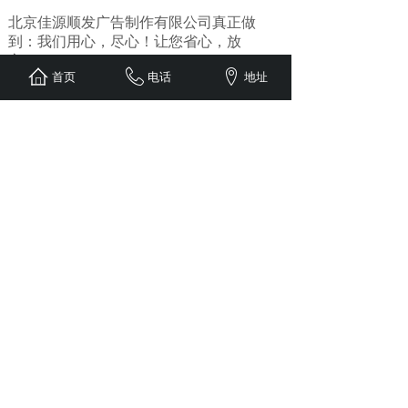
北京佳源顺发广告制作有限公司真正做
到：我们用心，尽心！让您省心，放
心！！！
首页
电话
地址
OUR ADVANTAGES
我们的产品案例
以多元战略聚合品牌成长动力，以优质媒体传递
品牌荣耀，立志“成为广告传媒业的引领者”
围挡围栏
围挡围栏